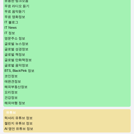
유용한 링크모음
무료 라디오 듣기
무료 음악듣기
무료 영화정보
IT 블로그
IT News
IT 정보
영문주소 정보
글로벌 뉴스정보
글로벌 성경정보
글로벌 책정보
글로벌 만화책정보
글로벌 음악정보
BTS, BlackPink 정보
코인정보
애완견정보
해외부동산정보
요리정보
건강정보
해외여행 정보
유튜브
럭셔리 유튜브 정보
챌린지 유튜브 정보
AI 명언 유튜브 정보