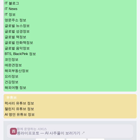
IT 블로그
IT News
IT 정보
영문주소 정보
글로벌 뉴스정보
글로벌 성경정보
글로벌 책정보
글로벌 만화책정보
글로벌 음악정보
BTS, BlackPink 정보
코인정보
애완견정보
해외부동산정보
요리정보
건강정보
해외여행 정보
유튜브
럭셔리 유튜브 정보
챌린지 유튜브 정보
AI 명언 유튜브 정보
함께 운영하는 서비스
四
롱라이프포토 — AI 사주풀이 보러가기 ↗