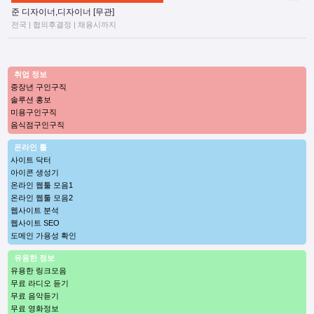
준 디자이너,디자이너 [무관]
전국 | 협의후결정 | 채용시까지
취업 정보
중장년 구인구직
솔루션 홍보
미용구인구직
음식점구인구직
온라인 툴
사이트 닥터
아이콘 생성기
온라인 웹툴 모음1
온라인 웹툴 모음2
웹사이트 분석
웹사이트 SEO
도메인 가용성 확인
유용한 정보
유용한 링크모음
무료 라디오 듣기
무료 음악듣기
무료 영화정보