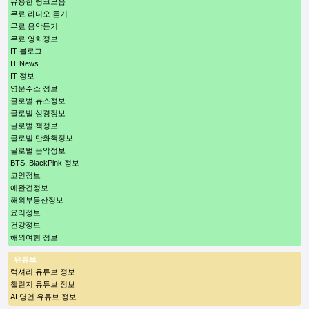
유용한 링크모음
무료 라디오 듣기
무료 음악듣기
무료 영화정보
IT 블로그
IT News
IT 정보
영문주소 정보
글로벌 뉴스정보
글로벌 성경정보
글로벌 책정보
글로벌 만화책정보
글로벌 음악정보
BTS, BlackPink 정보
코인정보
애완견정보
해외부동산정보
요리정보
건강정보
해외여행 정보
유튜브
럭셔리 유튜브 정보
챌린지 유튜브 정보
AI 명언 유튜브 정보