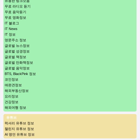
유용한 링크모음
무료 라디오 듣기
무료 음악듣기
무료 영화정보
IT 블로그
IT News
IT 정보
영문주소 정보
글로벌 뉴스정보
글로벌 성경정보
글로벌 책정보
글로벌 만화책정보
글로벌 음악정보
BTS, BlackPink 정보
코인정보
애완견정보
해외부동산정보
요리정보
건강정보
해외여행 정보
유튜브
럭셔리 유튜브 정보
챌린지 유튜브 정보
AI 명언 유튜브 정보